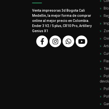
Con
VERDE NEON
1
Blo
Venta impresoras 3d Bogota Cali
VERDE PINO
3
Medellin, la mejor forma de comprar
Reg
WATERMELON
1
online al mejor precio en Colombia.
Imp
WHITE
28
Ender 3 V2 / 5 plus, CR10 Pro, Artillery
WOOD DARK
1
Genius X1
Zor
YELLOW
15
Cre
Arti
Cu
Fla
Tér
Pol
devol
Pol
Pol
Gar