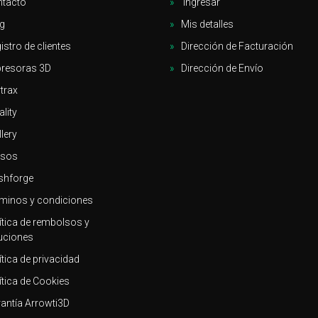
tacto
Ingresar
g
Mis detalles
istro de clientes
Dirección de Facturación
resoras 3D
Dirección de Envío
trax
ality
llery
rsos
shforge
minos y condiciones
ítica de rembolsos y
uciones
ítica de privacidad
ítica de Cookies
antía Arrowti3D