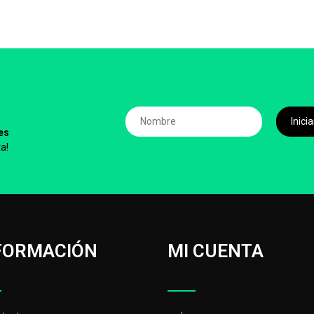
,
Inic
es
a!
FORMACIÓN
MI CUENTA