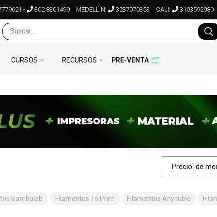
7779621
-
302 8301499
MEDELLÍN:
3237070353
CALI:
3103592980
CURSOS
RECURSOS
PRE-VENTA
ntos Bambulab
Filamentos To Print
Filamentos Anycubic
Fila