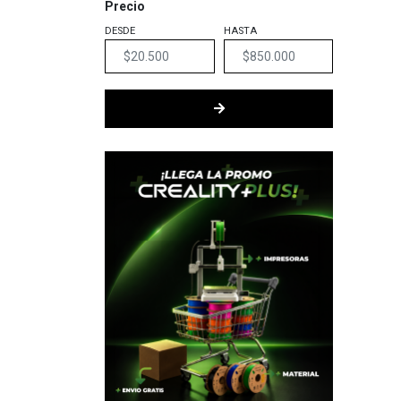
Precio
DORADO
1
DESDE
HASTA
FIRE RED
1
FLUO GREEN
2
FUCSIA
1
GOLD
8
GREEN
19
GREY
15
GRIS
4
ICE BLUE
2
LIGHT BLUE
3
LIGHT BROWN
1
LIGHT GOLD
1
LIGHT WOOD
1
LIGHT GREY
2
LILA
1
MINT GREEN
3
NARANJA
2