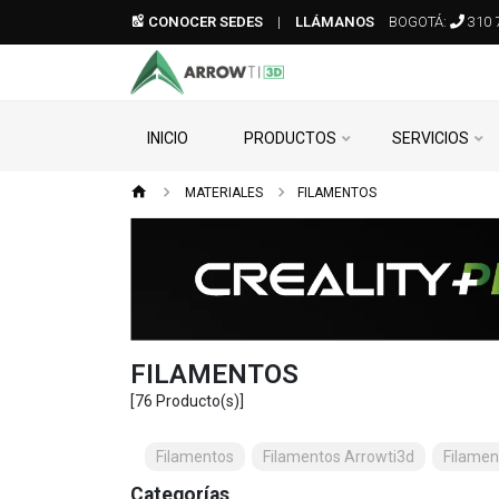
CONOCER SEDES
|
LLÁMANOS
BOGOTÁ:
310 
INICIO
PRODUCTOS
SERVICIOS
MATERIALES
FILAMENTOS
FILAMENTOS
[76 Producto(s)]
Filamentos
Filamentos Arrowti3d
Filame
Categorías