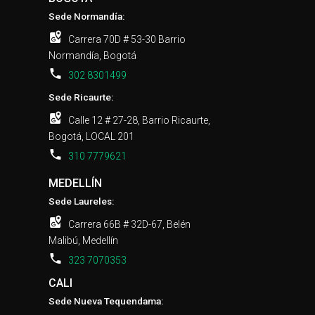
Sede Normandía:
Carrera 70D # 53-30 Barrio
Normandía, Bogotá
302 8301499
Sede Ricaurte:
Calle 12 # 27-28, Barrio Ricaurte,
Bogotá, LOCAL 201
310 7779621
MEDELLÍN
Sede Laureles:
Carrera 66B # 32D-67, Belén
Malibú, Medellín
323 7070353
CALI
Sede Nueva Tequendama: