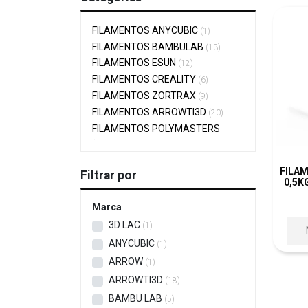
FILAMENTOS ANYCUBIC
1
FILAMENTOS BAMBULAB
13
FILAMENTOS ESUN
12
FILAMENTOS CREALITY
6
FILAMENTOS ZORTRAX
9
FILAMENTOS ARROWTI3D
20
FILAMENTOS POLYMASTERS
0
FILAMENTOS IT MATTERS
2
FILAM
Filtrar por
FILAMENTOS TO PRINT
2
0,5K
FILAMENTOS SUNLU
15
Marca
FILAMENTOS RECREUS
6
3D LAC
1
ANYCUBIC
1
ARROW
1
ARROWTI3D
18
BAMBU LAB
5