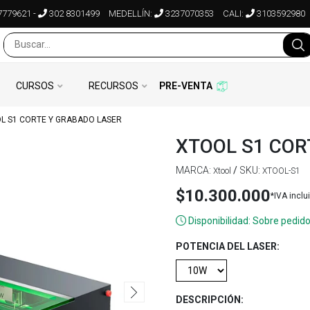
7779621
-
302 8301499
MEDELLÍN:
3237070353
CALI:
3103592980
CURSOS
RECURSOS
PRE-VENTA
L S1 CORTE Y GRABADO LASER
XTOOL S1 COR
MARCA:
/
SKU:
Xtool
XTOOL-S1
$10.300.000
*IVA inclu
Disponibilidad: Sobre pedido
POTENCIA DEL LASER:
DESCRIPCIÓN: