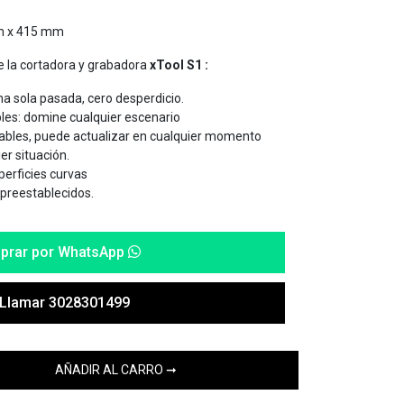
 x 415 mm
de la cortadora y grabadora
xTool S1 :
na sola pasada, cero desperdicio.
es: domine cualquier escenario
ables, puede actualizar en cualquier momento
er situación.
perficies curvas
preestablecidos.
prar por WhatsApp
Llamar 3028301499