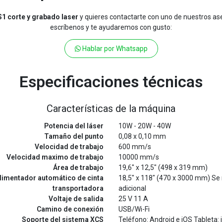
S1 corte y grabado laser
y quieres contactarte con uno de nuestros as
escríbenos y te ayudaremos con gusto:
Hablar por Whatsapp
Especificaciones técnicas
Características de la máquina
Potencia del láser
10W - 20W - 40W
Tamaño del punto
0,08 x 0,10 mm
Velocidad de trabajo
600 mm/s
Velocidad maximo de trabajo
10000 mm/s
Área de trabajo
19,6" x 12,5" (498 x 319 mm)
alimentador automático de cinta
18,5" x 118" (470 x 3000 mm) Se r
transportadora
adicional
Voltaje de salida
25 V 11 A
Camino de conexión
USB/Wi-Fi
Soporte del sistema XCS
Teléfono: Android e iOS Tableta