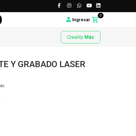
0
Ingresar
Creality
Más
TE Y GRABADO LASER
ido
.