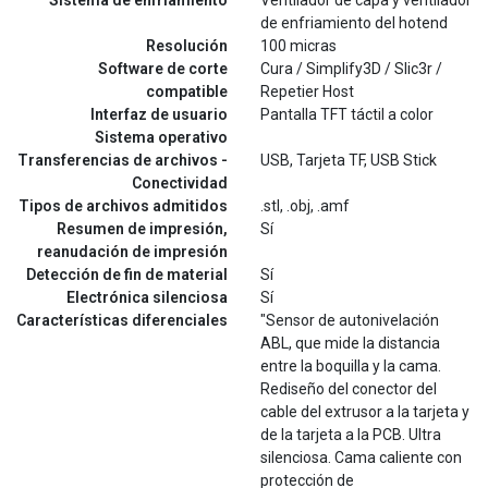
Sistema de enfriamiento
Ventilador de capa y ventilador
de enfriamiento del hotend
Resolución
100 micras
Software de corte
Cura / Simplify3D / Slic3r /
compatible
Repetier Host
Interfaz de usuario
Pantalla TFT táctil a color
Sistema operativo
Transferencias de archivos -
USB, Tarjeta TF, USB Stick
Conectividad
Tipos de archivos admitidos
.stl, .obj, .amf
Resumen de impresión,
Sí
reanudación de impresión
Detección de fin de material
Sí
Electrónica silenciosa
Sí
Características diferenciales
"Sensor de autonivelación
ABL, que mide la distancia
entre la boquilla y la cama.
Rediseño del conector del
cable del extrusor a la tarjeta y
de la tarjeta a la PCB. Ultra
silenciosa. Cama caliente con
protección de