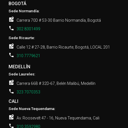
BOGOTÁ
Sede Normandía:
Carrera 70D # 53-30 Barrio Normandía, Bogotá
302 8301499
Sede Ricaurte:
Calle 12 # 27-28, Barrio Ricaurte, Bogotá, LOCAL 201
310 7779621
MEDELLÍN
Sede Laureles:
Carrera 66B # 32D-67, Belén Malibú, Medellín
323 7070353
CALI
Sede Nueva Tequendama:
Av. Roosevelt 47 - 16, Nueva Tequendama, Cali
310 3592980