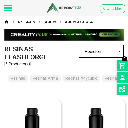
Creality
Más
MATERIALES
RESINAS
RESINAS FLASHFORGE
RESINAS
FLASHFORGE
0
[5 Producto(s)]
Resinas
Resinas Arma
Resinas Anycubic
Resinas Crea
INGRE
SEDES