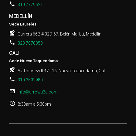
310 7779621
MEDELLÍN
Sede Laureles:
Carrera 66B # 32D-67, Belén Malibú, Medellín
323 7070353
CALI
Sede Nueva Tequendama:
Av. Roosevelt 47 - 16, Nueva Tequendama, Cali
310 3592980
info@arrowti3d.com
8:30am a 5:30pm