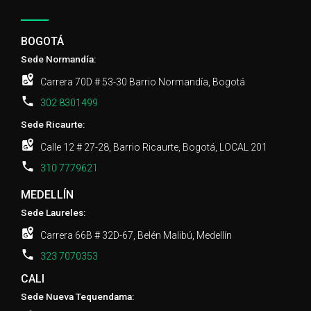
BOGOTÁ
Sede Normandía:
Carrera 70D # 53-30 Barrio Normandía, Bogotá
302 8301499
Sede Ricaurte:
Calle 12 # 27-28, Barrio Ricaurte, Bogotá, LOCAL 201
310 7779621
MEDELLÍN
Sede Laureles:
Carrera 66B # 32D-67, Belén Malibú, Medellín
323 7070353
CALI
Sede Nueva Tequendama: