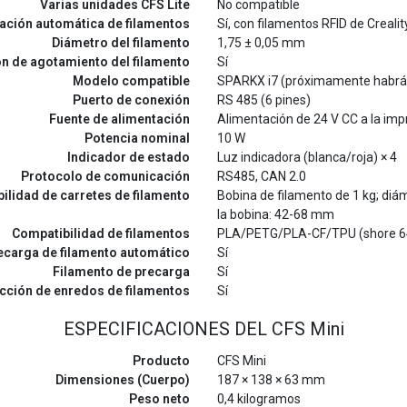
Varias unidades CFS Lite
No compatible
cación automática de filamentos
Sí, con filamentos RFID de Crealit
Diámetro del filamento
1,75 ± 0,05 mm
n de agotamiento del filamento
Sí
Modelo compatible
SPARKX i7 (próximamente habrá
Puerto de conexión
RS 485 (6 pines)
Fuente de alimentación
Alimentación de 24 V CC a la im
Potencia nominal
10 W
Indicador de estado
Luz indicadora (blanca/roja) × 4
Protocolo de comunicación
RS485, CAN 2.0
ilidad de carretes de filamento
Bobina de filamento de 1 kg; di
la bobina: 42-68 mm
Compatibilidad de filamentos
PLA/PETG/PLA-CF/TPU (shore 6
ecarga de filamento automático
Sí
Filamento de precarga
Sí
cción de enredos de filamentos
Sí
ESPECIFICACIONES DEL CFS Mini
Producto
CFS Mini
Dimensiones (Cuerpo)
187 × 138 × 63 mm
Peso neto
0,4 kilogramos