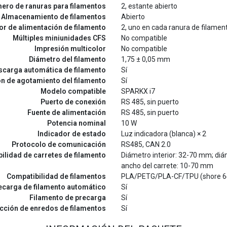
ero de ranuras para filamentos
2, estante abierto
Almacenamiento de filamentos
Abierto
r de alimentación de filamento
2, uno en cada ranura de filamen
Múltiples miniunidades CFS
No compatible
Impresión multicolor
No compatible
Diámetro del filamento
1,75 ± 0,05 mm
scarga automática de filamento
Sí
n de agotamiento del filamento
Sí
Modelo compatible
SPARKX i7
Puerto de conexión
RS 485, sin puerto
Fuente de alimentación
RS 485, sin puerto
Potencia nominal
10 W
Indicador de estado
Luz indicadora (blanca) × 2
Protocolo de comunicación
RS485, CAN 2.0
ilidad de carretes de filamento
Diámetro interior: 32-70 mm; diá
ancho del carrete: 10-70 mm
Compatibilidad de filamentos
PLA/PETG/PLA-CF/TPU (shore 6
ecarga de filamento automático
Sí
Filamento de precarga
Sí
cción de enredos de filamentos
Sí