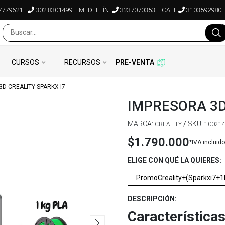
7779621
-
302 8301499
MEDELLÍN:
3237070353
CALI:
3103592980
CURSOS
RECURSOS
PRE-VENTA
D CREALITY SPARKX I7
IMPRESORA 3D
MARCA:
/
SKU:
CREALITY
10021
$1.790.000
*IVA incluido
ELIGE CON QUÉ LA QUIERES:
DESCRIPCIÓN:
Características