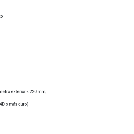
to
metro exterior ≤ 220 mm;
4D o más duro)