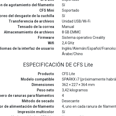
n de agotamiento del filamento
Sí
CFS Mini
Soportado
reo del desgaste de la cuchilla
Sí
Transferencia de archivos
Unidad USB/Wi-Fi
Tensado de la correa
Manual
Almacenamiento de archivos
8 GB EMMC
Firmware
Sistema operativo Creality
Wifi
2,4 GHz
diomas de la interfaz de usuario
Inglés/Alemán/Español/Francés
Árabe/Chino
ESPECIFICACIÓN DE CFS Lite
Producto
CFS Lite
Modelo compatible
SPARKX i7 (próximamente habrá
Dimensiones
362 × 227 × 364 mm
Peso neto
3,42 kilogramos
ero de ranuras para filamentos
4
Método de secado
Desecante
r de alimentación de filamento
4, uno en cada ranura de filamen
Impresión multicolor
Sí