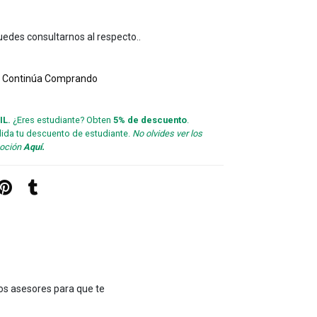
edes consultarnos al respecto..
 Continúa Comprando
IL.
¿Eres estudiante? Obten
5% de descuento
.
lida tu descuento de estudiante.
No olvides ver los
moción
Aquí.
os asesores para que te