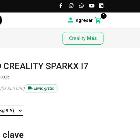
0
Ingresar
Creality
Más
 CREALITY SPARKX I7
40003
($1.850.000)
Envío gratis
 clave