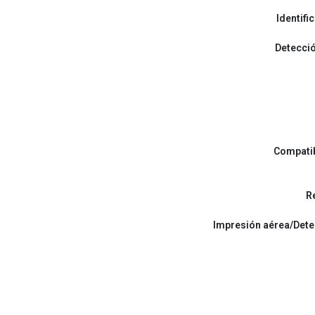
Identifi
Detecció
Compatib
R
Impresión aérea/Dete