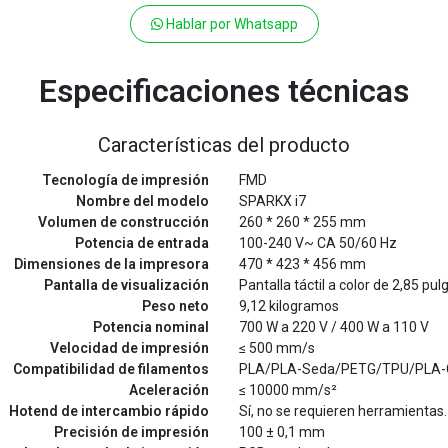
Hablar por Whatsapp
Especificaciones técnicas
Características del producto
Tecnología de impresión
FMD
Nombre del modelo
SPARKX i7
Volumen de construcción
260 * 260 * 255 mm
Potencia de entrada
100-240 V~ CA 50/60 Hz
Dimensiones de la impresora
470 * 423 * 456 mm
Pantalla de visualización
Pantalla táctil a color de 2,85 pu
Peso neto
9,12 kilogramos
Potencia nominal
700 W a 220 V / 400 W a 110 V
Velocidad de impresión
≤ 500 mm/s
Compatibilidad de filamentos
PLA/PLA-Seda/PETG/TPU/PLA-
Aceleración
≤ 10000 mm/s²
Hotend de intercambio rápido
Sí, no se requieren herramientas.
Precisión de impresión
100 ± 0,1 mm