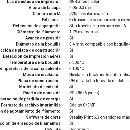
Luz de estado de impresión
RGB a todo color
Altura de la capa
0,05-0,3 mm
Cámara con IA
720p con iluminación
Extrusora
Extrusión de accionamiento direc
Detección de espaguetis
Sí, a través de la cámara con IA
Diámetro del filamento
1,75 milímetros
Avance de presión
Sí
Diámetro de la boquilla
0,4 mm, compatible con boquilla
cción de placa de construcción
Sí
Detección de impresión aérea
Sí
Temperatura de la boquilla
≤ 300 °C
emperatura de la cama caliente
≤ 100 °C
Modo de nivelación
Nivelación totalmente automátic
Placa de construcción
PEI dorado texturizado de doble 
Modelado de entrada
Sí
Puerto de conexión
RS 485 (6 pines)
peración de pérdida de energía
Sí
Formato de archivo imprimible
Código G/3MF
 de agotamiento del filamento
Sí
Software de corte
Creality Print 6.3 o versiones má
cción de enredos de filamentos
Sí
CFS Lite
Soportado