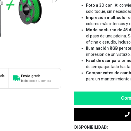
Foto a 3D con I
A:
convie
solo toque, sin necesid
Impresión multicolor c
colores más intensos y r
Modo nocturno de 45 d
el paso de una página. 
oficina o estudio, inclus
Iluminación RGB person
impresión de un vistazo.
Fácil de usar para prin
desempaquetado hasta l
Componentes de cambi
tía
Envío gratis
para un mantenimiento m
Incluido con tu compra
Com
DISPONIBILIDAD: