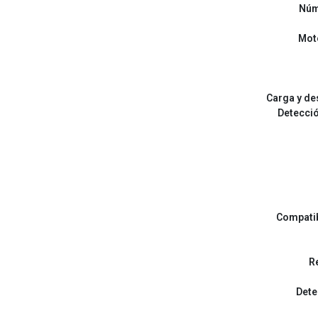
Núm
Moto
Carga y de
Detecció
Compatib
R
Dete