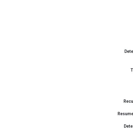
Dete
T
Recu
Resumen
Dete