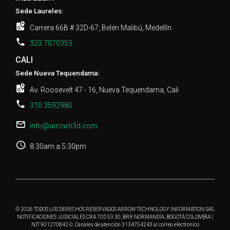
Sede Laureles:
Carrera 66B # 32D-67, Belén Malibú, Medellín
323 7070353
CALI
Sede Nueva Tequendama:
Av. Roosevelt 47 - 16, Nueva Tequendama, Cali
310 3592980
info@arrowti3d.com
8:30am a 5:30pm
© 2026 TODOS LOS DERECHOS RESERVADOS ARROW TECHNOLOGY INFORMATION SAS.
NOTIFICACIONES JUDICIALES CRA 70D 53 30, BRR NORMANDÍA, BOGOTÁ COLOMBIA |
NIT 901270842-0. Canales de atención 3134754243 al correo electrónico