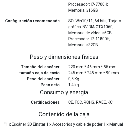
Procesador: I7-7700H;
Memoria: ≥16GB
Configuración recomendada
SO: Win10/11, 64 bits; Tarjeta
gráfica: NVIDIA GTX1060;
Memoria de vídeo: ≥6GB;
Procesador: I7-11800H;
Memoria: ≥32GB
Peso y dimensiones físicas
Tamaño del escáner
220 mm * 46 mm * 55 mm
tamaño caja de envio
245 mm * 245 mm * 90 mm
Peso del escáner
0,5 Kg
Peso neto
1.4 kg
Consumo y energía
Certificaciones
CE, FCC, ROHS, RAEE, KC
Contenido de la caja
"1 x Escáner 3D Einstar 1 x Accesorios y cable de poder 1 x Manual