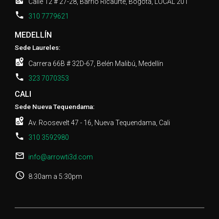
Calle 12 # 27-28, Barrio Ricaurte, Bogotá, LOCAL 201
310 7779621
MEDELLÍN
Sede Laureles:
Carrera 66B # 32D-67, Belén Malibú, Medellín
323 7070353
CALI
Sede Nueva Tequendama:
Av. Roosevelt 47 - 16, Nueva Tequendama, Cali
310 3592980
info@arrowti3d.com
8:30am a 5:30pm