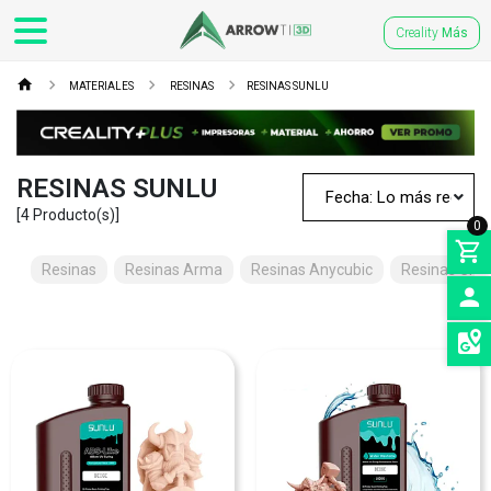
Creality
Más
MATERIALES
RESINAS
RESINAS SUNLU
RESINAS SUNLU
[4 Producto(s)]
0
Resinas
Resinas Arma
Resinas Anycubic
Resinas Crea
INGRE
SEDES