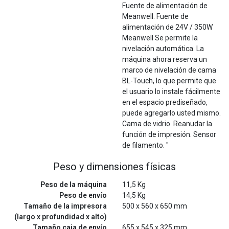
Fuente de alimentación de
Meanwell. Fuente de
alimentación de 24V / 350W
Meanwell Se permite la
nivelación automática. La
máquina ahora reserva un
marco de nivelación de cama
BL-Touch, lo que permite que
el usuario lo instale fácilmente
en el espacio prediseñado,
puede agregarlo usted mismo.
Cama de vidrio. Reanudar la
función de impresión. Sensor
de filamento. "
Peso y dimensiones físicas
Peso de la máquina
11,5 Kg
Peso de envío
14,5 Kg
Tamaño de la impresora
500 x 560 x 650 mm
(largo x profundidad x alto)
Tamaño caja de envío
655 x 545 x 325 mm