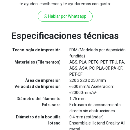
te ayuden, escríbenos y te ayudaremos con gusto:
Hablar por Whatsapp
Especificaciones técnicas
Tecnología de impresión
FDM (Modelado por deposición
fundida)
Materiales (Filamentos)
ABS, PLA, PETG, PET, TPU, PA,
ABS, ASA, PC, PLA-CF, PA-CF,
PET-CF
Área de impresión
220 x 220 x 250 mm
Velocidad de Impresión
≤600 mm/s Aceleración:
≤20000 mm/s²
Diámetro del filamento
1,75 mm
Extrusora
Extrusora de accionamiento
directo sin obstrucciones
Diámetro de la boquilla
0,4 mm (estándar)
Hotend
Ensamblaje Hotend Creality All
metal