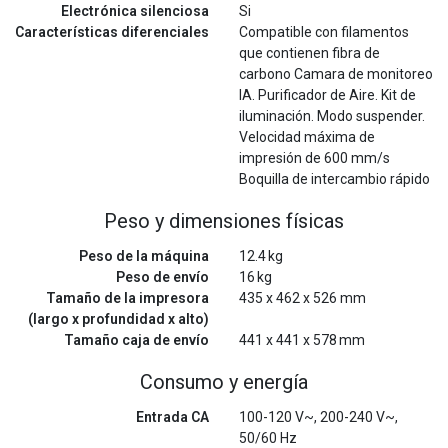
Electrónica silenciosa
Si
Características diferenciales
Compatible con filamentos
que contienen fibra de
carbono Camara de monitoreo
IA. Purificador de Aire. Kit de
iluminación. Modo suspender.
Velocidad máxima de
impresión de 600 mm/s
Boquilla de intercambio rápido
Peso y dimensiones físicas
Peso de la máquina
12.4 kg
Peso de envío
16 kg
Tamaño de la impresora
435 x 462 x 526 mm
(largo x profundidad x alto)
Tamaño caja de envío
441 x 441 x 578 mm
Consumo y energía
Entrada CA
100-120 V~, 200-240 V~,
50/60 Hz