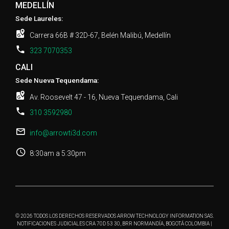
MEDELLÍN
Sede Laureles:
Carrera 66B # 32D-67, Belén Malibú, Medellín
323 7070353
CALI
Sede Nueva Tequendama:
Av. Roosevelt 47 - 16, Nueva Tequendama, Cali
310 3592980
info@arrowti3d.com
8:30am a 5:30pm
© 2026 TODOS LOS DERECHOS RESERVADOS ARROW TECHNOLOGY INFORMATION SAS.
NOTIFICACIONES JUDICIALES CRA 70D 53 30, BRR NORMANDÍA, BOGOTÁ COLOMBIA |