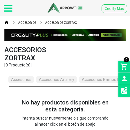
Creality
Más
ACCESORIOS
ACCESORIOS ZORTRAX
ACCESORIOS
ZORTRAX
0
[0 Producto(s)]
Accesorios
Accesorios Artillery
Accesorios Bambu Lab
INGRE
No hay productos disponibles en
SEDES
esta categoría.
Intenta buscar nuevamente o sigue comprando
al hacer click en el botón de abajo