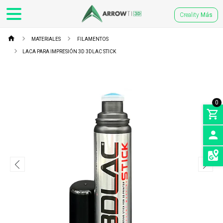
Creality
Más
MATERIALES
FILAMENTOS
LACA PARA IMPRESIÓN 3D 3DLAC STICK
0
INGRE
SEDES