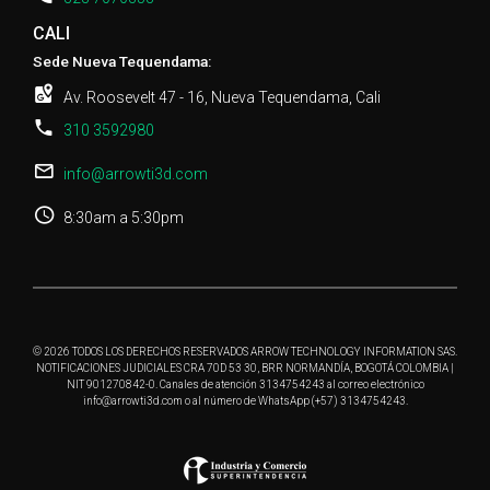
CALI
Sede Nueva Tequendama:
Av. Roosevelt 47 - 16, Nueva Tequendama, Cali
310 3592980
info@arrowti3d.com
8:30am a 5:30pm
© 2026 TODOS LOS DERECHOS RESERVADOS ARROW TECHNOLOGY INFORMATION SAS.
NOTIFICACIONES JUDICIALES CRA 70D 53 30, BRR NORMANDÍA, BOGOTÁ COLOMBIA |
NIT 901270842-0. Canales de atención 3134754243 al correo electrónico
info@arrowti3d.com o al número de WhatsApp (+57) 3134754243.