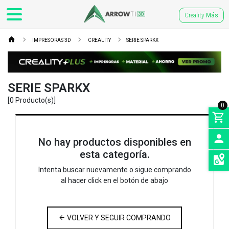
Creality
Más
IMPRESORAS 3D
CREALITY
SERIE SPARKX
SERIE SPARKX
[0 Producto(s)]
0
No hay productos disponibles en
esta categoría.
INGRE
Intenta buscar nuevamente o sigue comprando
SEDES
al hacer click en el botón de abajo
VOLVER Y SEGUIR COMPRANDO