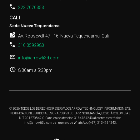
323 7070353
CALI
Sede Nueva Tequendama:
Av. Roosevelt 47 - 16, Nueva Tequendama, Cali
310 3592980
info@arrowti3d.com
8:30am a 5:30pm
© 2026 TODOS LOS DERECHOS RESERVADOS ARROW TECHNOLOGY INFORMATION SAS.
NOTIFICACIONES JUDICIALES CRA 70D 53 30, BRR NORMANDÍA, BOGOTÁ COLOMBIA |
NIT 901270842-0. Canales de atención 3134754243 al correo electrónico
info@arrowti3d.com o al número de WhatsApp (+57) 3134754243.