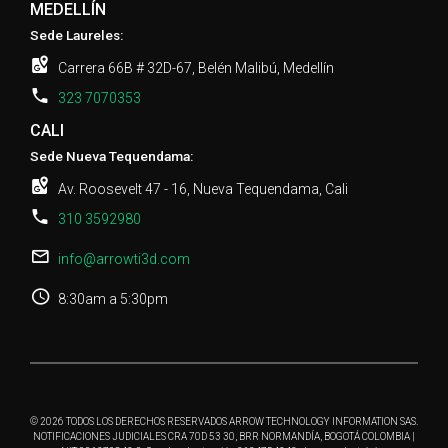
MEDELLÍN
Sede Laureles:
Carrera 66B # 32D-67, Belén Malibú, Medellín
323 7070353
CALI
Sede Nueva Tequendama:
Av. Roosevelt 47 - 16, Nueva Tequendama, Cali
310 3592980
info@arrowti3d.com
8:30am a 5:30pm
© 2026 TODOS LOS DERECHOS RESERVADOS ARROW TECHNOLOGY INFORMATION SAS.
NOTIFICACIONES JUDICIALES CRA 70D 53 30, BRR NORMANDÍA, BOGOTÁ COLOMBIA |