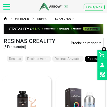
Creality
Más
MATERIALES
RESINAS
RESINAS CREALITY
RESINAS CREALITY
[5 Producto(s)]
0
Resinas
Resinas Arma
Resinas Anycubic
Resinas Crea
INGRE
SEDES