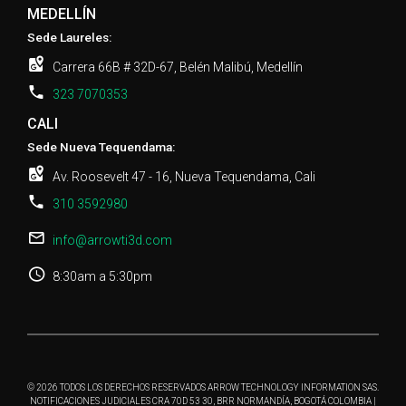
MEDELLÍN
Sede Laureles:
Carrera 66B # 32D-67, Belén Malibú, Medellín
323 7070353
CALI
Sede Nueva Tequendama:
Av. Roosevelt 47 - 16, Nueva Tequendama, Cali
310 3592980
info@arrowti3d.com
8:30am a 5:30pm
© 2026 TODOS LOS DERECHOS RESERVADOS ARROW TECHNOLOGY INFORMATION SAS.
NOTIFICACIONES JUDICIALES CRA 70D 53 30, BRR NORMANDÍA, BOGOTÁ COLOMBIA |