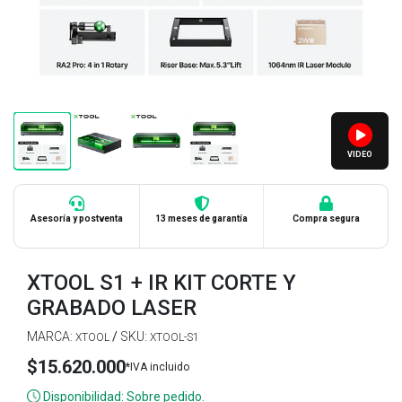
VIDEO
Asesoría y postventa
13 meses de garantía
Compra segura
XTOOL S1 + IR KIT CORTE Y
GRABADO LASER
MARCA:
/
SKU:
XTOOL
XTOOL-S1
$15.620.000
*IVA incluido
Disponibilidad: Sobre pedido.