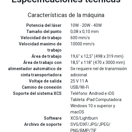
Características de la máquina
Potencia del láser
10W - 20W - 40W
Tamaño del punto
0,08 x 0,10 mm
Velocidad de trabajo
600 mm/s
Velocidad maximo de
10000 mm/s
trabajo
Área de trabajo
19,6" x 12,5" (498 x 319 mm)
Área de trabajo con
18,5" x 118" (470 x 3000 mm)
alimentador automático de
Se requiere riel de transmisión
cinta transportadora
adicional
Voltaje de salida
25 V 11 A
Camino de conexión
USB/Wi-Fi
Soporte del sistema XCS
Teléfono: Android e iOS
Tableta: iPad Computadora:
Windows 10 o superior y
macOS
Software
XCS/Lightburn
Archivo de soporte
SVG/DXF/JPG/JPEG/
PNG/BMP/TIF