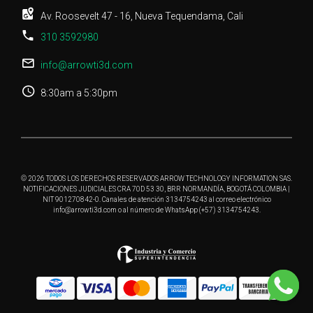
Av. Roosevelt 47 - 16, Nueva Tequendama, Cali
310 3592980
info@arrowti3d.com
8:30am a 5:30pm
© 2026 TODOS LOS DERECHOS RESERVADOS ARROW TECHNOLOGY INFORMATION SAS.
NOTIFICACIONES JUDICIALES CRA 70D 53 30, BRR NORMANDÍA, BOGOTÁ COLOMBIA |
NIT 901270842-0. Canales de atención 3134754243 al correo electrónico
info@arrowti3d.com o al número de WhatsApp (+57) 3134754243.