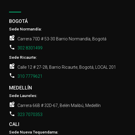
BOGOTÁ
Sede Normandía:
Carrera 70D # 53-30 Barrio Normandía, Bogotá
302 8301499
Sede Ricaurte:
Calle 12 # 27-28, Barrio Ricaurte, Bogotá, LOCAL 201
310 7779621
MEDELLÍN
Sede Laureles:
Carrera 66B # 32D-67, Belén Malibú, Medellín
323 7070353
CALI
Sede Nueva Tequendama: