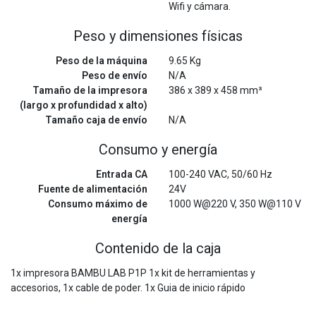
Wifi y cámara.
Peso y dimensiones físicas
Peso de la máquina
9.65 Kg
Peso de envío
N/A
Tamaño de la impresora
386 x 389 x 458 mm³
(largo x profundidad x alto)
Tamaño caja de envío
N/A
Consumo y energía
Entrada CA
100-240 VAC, 50/60 Hz
Fuente de alimentación
24V
Consumo máximo de
1000 W@220 V, 350 W@110 V
energía
Contenido de la caja
1x impresora BAMBU LAB P1P 1x kit de herramientas y
accesorios, 1x cable de poder. 1x Guia de inicio rápido