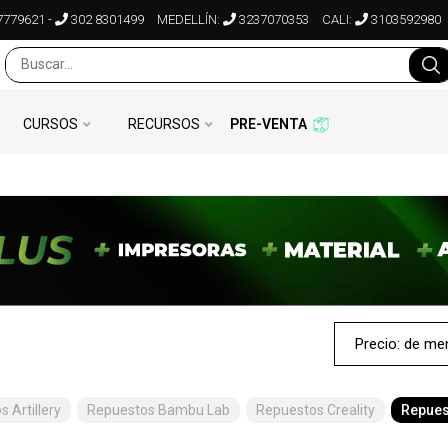
7779621
-
302 8301499
MEDELLÍN:
3237070353
CALI:
3103592980
CURSOS
RECURSOS
PRE-VENTA
 Artillery
Repuestos Bambu Lab
Repuestos Creality
Repues