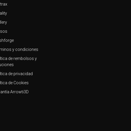
trax
ality
llery
rsos
shforge
minos y condiciones
ítica de rembolsos y
uciones
ítica de privacidad
ítica de Cookies
antía Arrowti3D