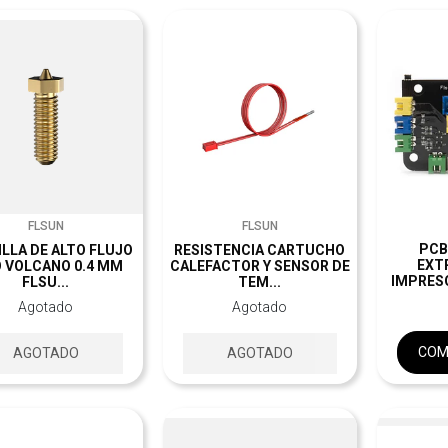
FLSUN
FLSUN
PCB
LLA DE ALTO FLUJO
RESISTENCIA CARTUCHO
EXT
O VOLCANO 0.4 MM
CALEFACTOR Y SENSOR DE
IMPRESO
FLSU...
TEM...
Agotado
Agotado
COM
AGOTADO
AGOTADO