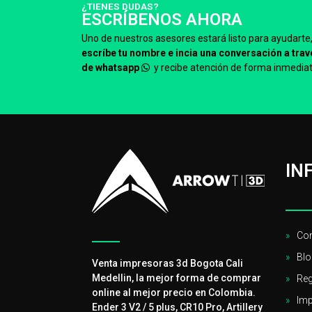
¿TIENES DUDAS?
ESCRÍBENOS AHORA
Uno de nuestros asesores estará listo para ayudarte
escríbe tu nombre e incia una conversación a trav
de whatsapp
y recibe atención de forma inmediat
IN
Con
Blo
Venta impresoras 3d Bogota Cali
Medellin, la mejor forma de comprar
Reg
online al mejor precio en Colombia.
Imp
Ender 3 V2 / 5 plus, CR10 Pro, Artillery