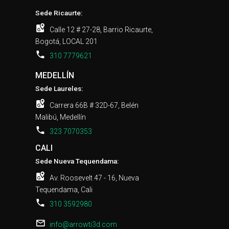
Sede Ricaurte:
Calle 12 # 27-28, Barrio Ricaurte,
Bogotá, LOCAL 201
310 7779621
MEDELLÍN
Sede Laureles:
Carrera 66B # 32D-67, Belén
Malibú, Medellín
323 7070353
CALI
Sede Nueva Tequendama:
Av. Roosevelt 47 - 16, Nueva
Tequendama, Cali
310 3592980
info@arrowti3d.com