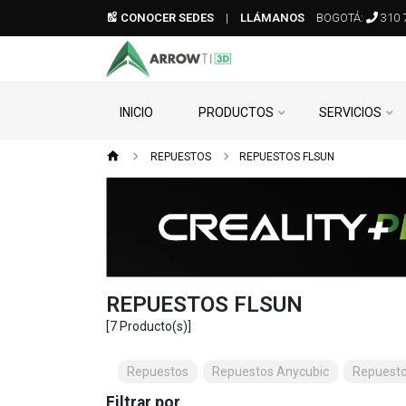
CONOCER SEDES
|
LLÁMANOS
BOGOTÁ:
310 
INICIO
PRODUCTOS
SERVICIOS
REPUESTOS
REPUESTOS FLSUN
REPUESTOS FLSUN
[7 Producto(s)]
Repuestos
Repuestos Anycubic
Repuestos
Filtrar por