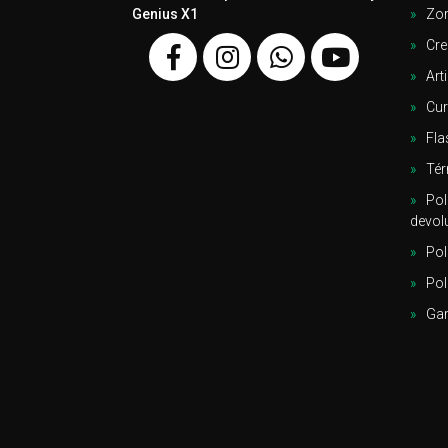
Genius X1
Zor
Cre
Arti
Cu
Fla
Tér
Pol
devol
Pol
Pol
Gar