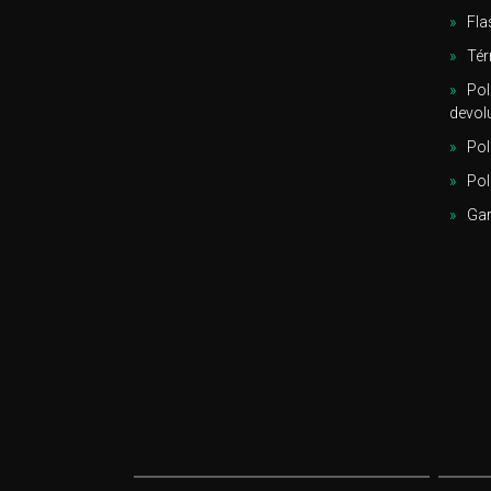
Fla
Tér
Pol
devol
Pol
Pol
Gar