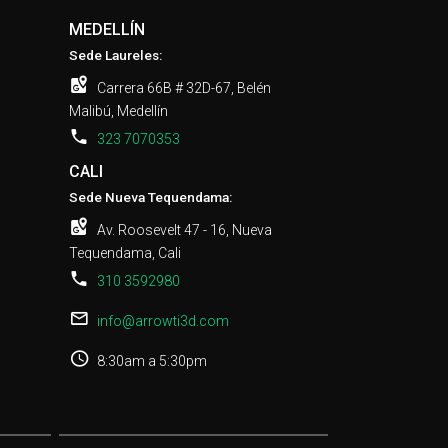
MEDELLÍN
Sede Laureles:
Carrera 66B # 32D-67, Belén
Malibú, Medellín
323 7070353
CALI
Sede Nueva Tequendama:
Av. Roosevelt 47 - 16, Nueva
Tequendama, Cali
310 3592980
info@arrowti3d.com
8:30am a 5:30pm