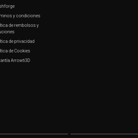
shforge
minos y condiciones
ítica de rembolsos y
uciones
ítica de privacidad
ítica de Cookies
antía Arrowti3D