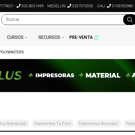
7779621
-
302 8301499
MEDELLÍN:
3237070353
CALI:
3103592980
CURSOS
RECURSOS
PRE-VENTA
 POLYMASTERS
ntos Bambulab
Filamentos To Print
Filamentos Anycubic
Fila