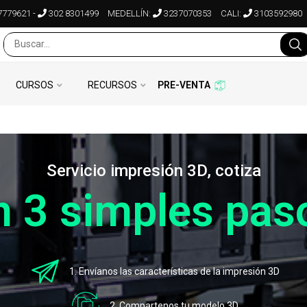
7779621
-
302 8301499
MEDELLÍN:
3237070353
CALI:
3103592980
CURSOS
RECURSOS
PRE-VENTA
Servicio impresión 3D, cotiza
n 3 simples pas
1. Envíanos las características de la impresión 3D
2. Compartenos tu modelo 3D