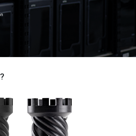
ón
s?