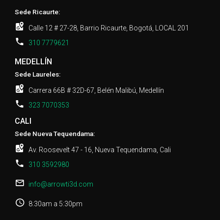
Sede Ricaurte:
Calle 12 # 27-28, Barrio Ricaurte, Bogotá, LOCAL 201
310 7779621
MEDELLÍN
Sede Laureles:
Carrera 66B # 32D-67, Belén Malibú, Medellín
323 7070353
CALI
Sede Nueva Tequendama:
Av. Roosevelt 47 - 16, Nueva Tequendama, Cali
310 3592980
info@arrowti3d.com
8:30am a 5:30pm