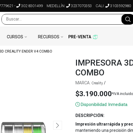
7779621
-
302 8301499
MEDELLÍN:
3237070353
CALI:
3103592980
CURSOS
RECURSOS
PRE-VENTA
3D CREALITY ENDER V4 COMBO
IMPRESORA 3D
COMBO
MARCA:
/
Creality
$3.190.000
*IVA incluido
Disponibilidad: Inmediata.
DESCRIPCIÓN:
Impresión ultrarrápida y prec
manteniendo una precisión di