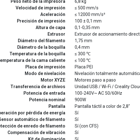
Peso neto de la impresora
6,8 kg
Velocidad de impresión
≤ 500 mm/s
Aceleración
≤ 12000 mm/s²
Precisión de impresión
100 ± 0,1 mm
Altura de capa
0,1-0,35 mm
Extrusor
Extrusor de accionamiento direc
Diámetro del filamento
1,75 mm
Diámetro de la boquilla
0,4 mm
Temperatura de la boquilla
≤ 300 ℃
emperatura de la cama caliente
≤ 100 ℃
Placa de impresión
Placa PEI
Modo de nivelación
Nivelación totalmente automátic
Motor XYZE
Motores paso a paso
Transferencia de archivos
Unidad USB / Wi-Fi / Creality Clou
Potencia de entrada
100-240V~ AC 50/60Hz
Potencia nominal
900W
Pantalla
Pantalla táctil a color de 2,8"
eración por pérdida de energía
Sí
Sensor automático de filamento
Sí
tección de enredo de filamento
Sí (con CFS)
Compensación de vibración
Sí
Kit de iluminación
Sí