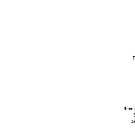
T
Recup
De