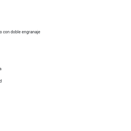
to con doble engranaje
a
d