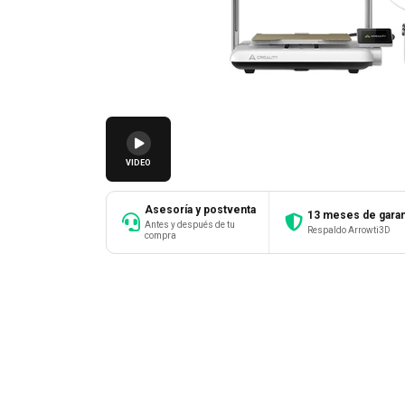
VIDEO
Asesoría y postventa
13 meses de garan
Antes y después de tu
Respaldo Arrowti3D
compra