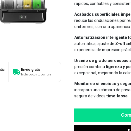
rápidos, confiables y consisten
Acabados superficiales impe
reduce las ondulaciones por re
uniformes, con una apariencia s
Automatización inteligente to
automática, ajuste de
Z-offse
experiencia de impresión práct
Diseño de grado aeroespacia
presión combina
ligereza y po
tía
Envío gratis
excepcional, mejorando la cali
Incluido con tu compra
Monitoreo silencioso y segu
incorpora una cámara de privac
segura de videos
time-lapse
.
Com