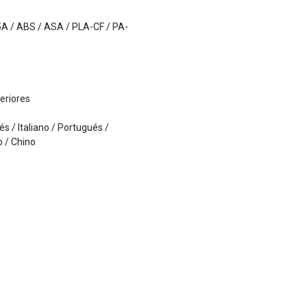
A / ABS / ASA / PLA-CF / PA-
teriores
s / Italiano / Portugués /
 / Chino