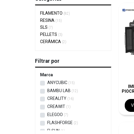
FILAMENTO
82
RESINA
15
SLS
7
PELLETS
3
CERÁMICA
2
Filtrar por
Marca
ANYCUBIC
15
IM
BAMBU LAB
PIOCR
12
CREALITY
16
V
CREAWIT
1
ELEGOO
7
FLASHFORGE
2
FLSUN
1