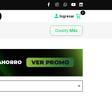
0
Ingresar
Creality
Más