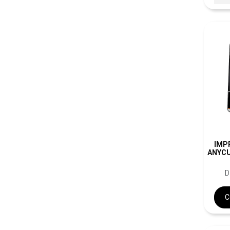
IMP
ANYC
D
C