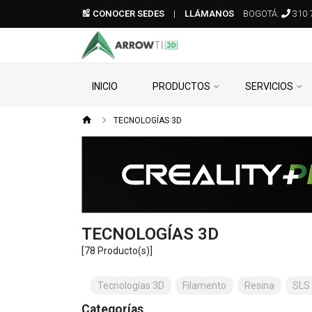
CONOCER SEDES
|
LLÁMANOS
BOGOTÁ:
310 
INICIO
PRODUCTOS
SERVICIOS
TECNOLOGÍAS 3D
TECNOLOGÍAS 3D
[78 Producto(s)]
Tecnologías 3D
Filamento
Resina
SLS
Categorías