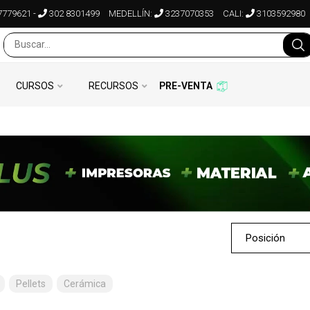
7779621
-
302 8301499
MEDELLÍN:
3237070353
CALI:
3103592980
CURSOS
RECURSOS
PRE-VENTA
Pellets
Cerámica