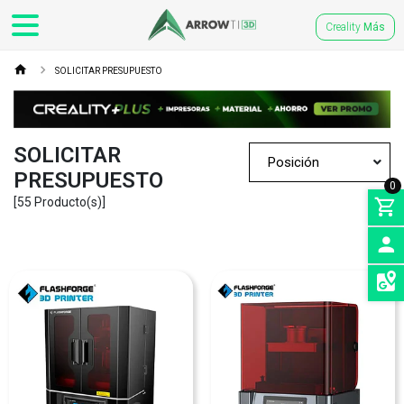
Creality
Más
SOLICITAR PRESUPUESTO
SOLICITAR
PRESUPUESTO
0
[55 Producto(s)]
INGRE
SEDES