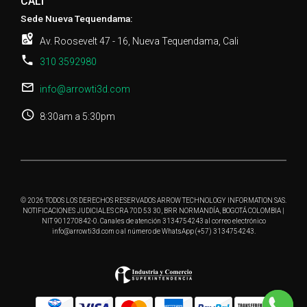
CALI
Sede Nueva Tequendama:
Av. Roosevelt 47 - 16, Nueva Tequendama, Cali
310 3592980
info@arrowti3d.com
8:30am a 5:30pm
© 2026 TODOS LOS DERECHOS RESERVADOS ARROW TECHNOLOGY INFORMATION SAS.
NOTIFICACIONES JUDICIALES CRA 70D 53 30, BRR NORMANDÍA, BOGOTÁ COLOMBIA |
NIT 901270842-0. Canales de atención 3134754243 al correo electrónico
info@arrowti3d.com o al número de WhatsApp (+57) 3134754243.