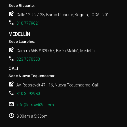
Sede Ricaurte:
Calle 12 # 27-28, Barrio Ricaurte, Bogotá, LOCAL 201
310 7779621
MEDELLÍN
Sede Laureles:
Carrera 66B # 32D-67, Belén Malibú, Medellín
323 7070353
CALI
Sede Nueva Tequendama:
Av. Roosevelt 47 - 16, Nueva Tequendama, Cali
310 3592980
info@arrowti3d.com
8:30am a 5:30pm