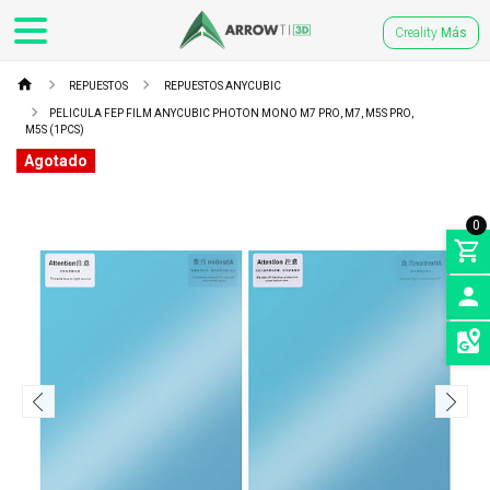
Creality
Más
REPUESTOS
REPUESTOS ANYCUBIC
PELICULA FEP FILM ANYCUBIC PHOTON MONO M7 PRO, M7, M5S PRO,
M5S (1PCS)
Agotado
0
INGRE
SEDES