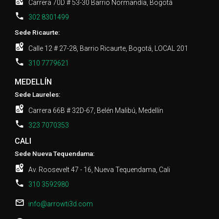
Carrera 70D # 53-30 Barrio Normandía, Bogotá
302 8301499
Sede Ricaurte:
Calle 12 # 27-28, Barrio Ricaurte, Bogotá, LOCAL 201
310 7779621
MEDELLÍN
Sede Laureles:
Carrera 66B # 32D-67, Belén Malibú, Medellín
323 7070353
CALI
Sede Nueva Tequendama:
Av. Roosevelt 47 - 16, Nueva Tequendama, Cali
310 3592980
info@arrowti3d.com