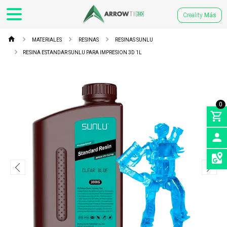
Creality
Más
MATERIALES
RESINAS
RESINAS SUNLU
RESINA ESTANDAR SUNLU PARA IMPRESION 3D 1L
0
INGRE
SEDES