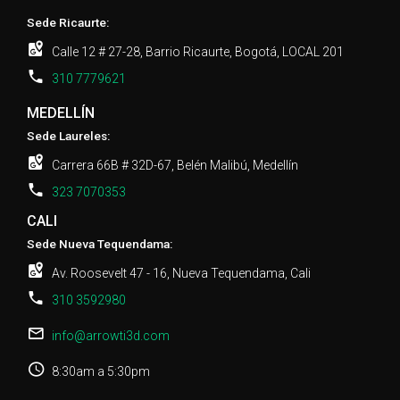
Sede Ricaurte:
Calle 12 # 27-28, Barrio Ricaurte, Bogotá, LOCAL 201
310 7779621
MEDELLÍN
Sede Laureles:
Carrera 66B # 32D-67, Belén Malibú, Medellín
323 7070353
CALI
Sede Nueva Tequendama:
Av. Roosevelt 47 - 16, Nueva Tequendama, Cali
310 3592980
info@arrowti3d.com
8:30am a 5:30pm