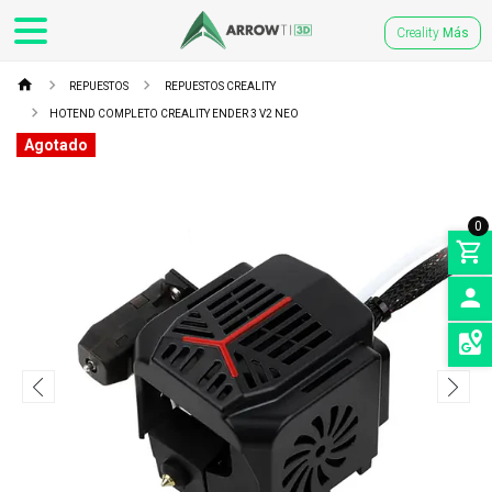
Creality
Más
REPUESTOS
REPUESTOS CREALITY
HOTEND COMPLETO CREALITY ENDER 3 V2 NEO
Agotado
0
INGRE
SEDES