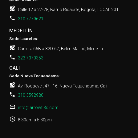
Calle 12 # 27-28, Barrio Ricaurte, Bogotá, LOCAL 201
310 7779621
MEDELLÍN
Sede Laureles:
Carrera 66B # 32D-67, Belén Malibú, Medellín
323 7070353
CALI
Sede Nueva Tequendama:
Av. Roosevelt 47 - 16, Nueva Tequendama, Cali
310 3592980
info@arrowti3d.com
8:30am a 5:30pm