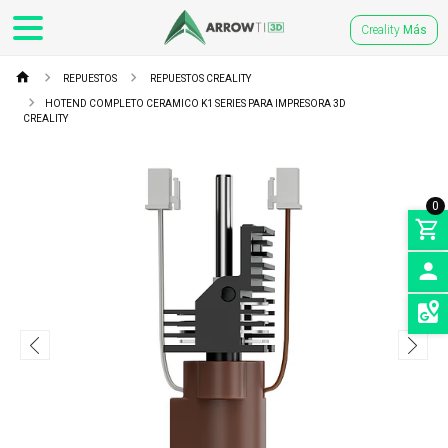
Creality
Más
REPUESTOS
REPUESTOS CREALITY
HOTEND COMPLETO CERAMICO K1 SERIES PARA IMPRESORA 3D
CREALITY
0
INGRE
SEDES