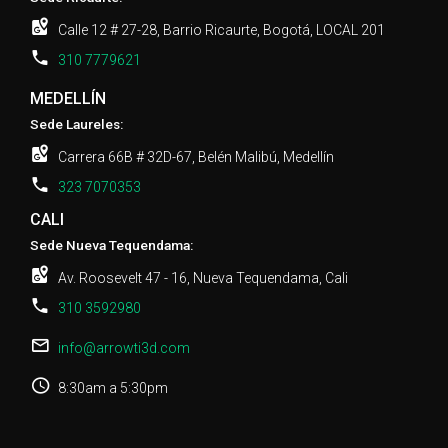
Calle 12 # 27-28, Barrio Ricaurte, Bogotá, LOCAL 201
310 7779621
MEDELLÍN
Sede Laureles:
Carrera 66B # 32D-67, Belén Malibú, Medellín
323 7070353
CALI
Sede Nueva Tequendama:
Av. Roosevelt 47 - 16, Nueva Tequendama, Cali
310 3592980
info@arrowti3d.com
8:30am a 5:30pm