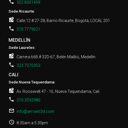
302 8301499
Sede Ricaurte:
Calle 12 # 27-28, Barrio Ricaurte, Bogotá, LOCAL 201
310 7779621
MEDELLÍN
Sede Laureles:
Carrera 66B # 32D-67, Belén Malibú, Medellín
323 7070353
CALI
Sede Nueva Tequendama:
Av. Roosevelt 47 - 16, Nueva Tequendama, Cali
310 3592980
info@arrowti3d.com
8:30am a 5:30pm