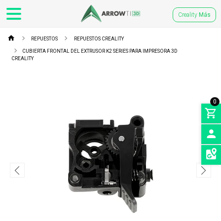
Creality
Más
REPUESTOS
REPUESTOS CREALITY
CUBIERTA FRONTAL DEL EXTRUSOR K2 SERIES PARA IMPRESORA 3D
CREALITY
0
INGRE
SEDES