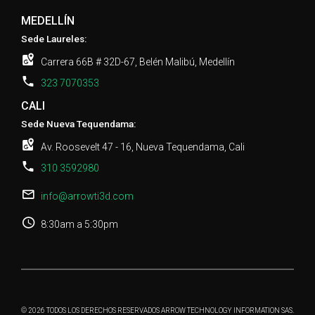
MEDELLÍN
Sede Laureles:
Carrera 66B # 32D-67, Belén Malibú, Medellín
323 7070353
CALI
Sede Nueva Tequendama:
Av. Roosevelt 47 - 16, Nueva Tequendama, Cali
310 3592980
info@arrowti3d.com
8:30am a 5:30pm
© 2026 TODOS LOS DERECHOS RESERVADOS ARROW TECHNOLOGY INFORMATION SAS.