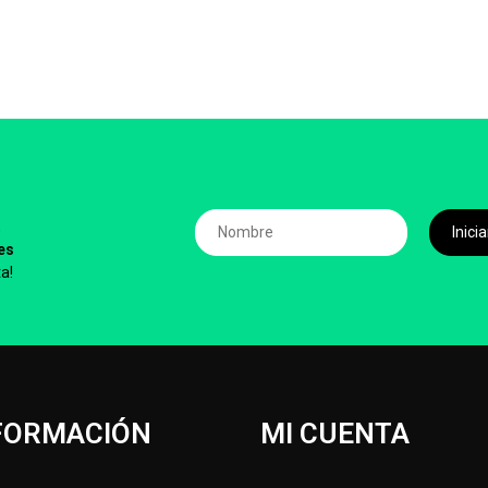
,
Inic
es
a!
FORMACIÓN
MI CUENTA