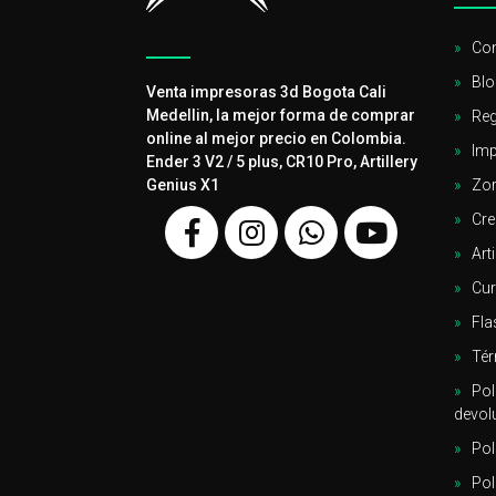
Con
Blo
Venta impresoras 3d Bogota Cali
Medellin, la mejor forma de comprar
Reg
online al mejor precio en Colombia.
Imp
Ender 3 V2 / 5 plus, CR10 Pro, Artillery
Genius X1
Zor
Cre
Arti
Cu
Fla
Tér
Pol
devol
Pol
Pol