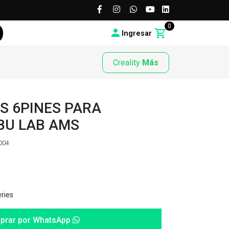
0
Ingresar
Creality
Más
S 6PINES PARA
BU LAB AMS
004
ries
prar por WhatsApp