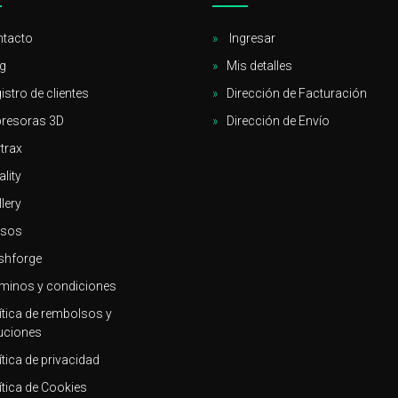
tacto
Ingresar
g
Mis detalles
istro de clientes
Dirección de Facturación
resoras 3D
Dirección de Envío
trax
ality
llery
rsos
shforge
minos y condiciones
ítica de rembolsos y
uciones
ítica de privacidad
ítica de Cookies