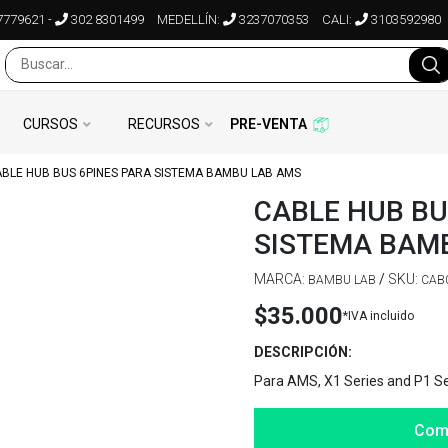
7779621
-
302 8301499
MEDELLÍN:
3237070353
CALI:
3103592980
CURSOS
RECURSOS
PRE-VENTA
BLE HUB BUS 6PINES PARA SISTEMA BAMBU LAB AMS
CABLE HUB BU
SISTEMA BAM
MARCA:
/
SKU:
BAMBU LAB
CAB
$35.000
*IVA incluido
DESCRIPCIÓN:
Para AMS, X1 Series and P1 Se
Com