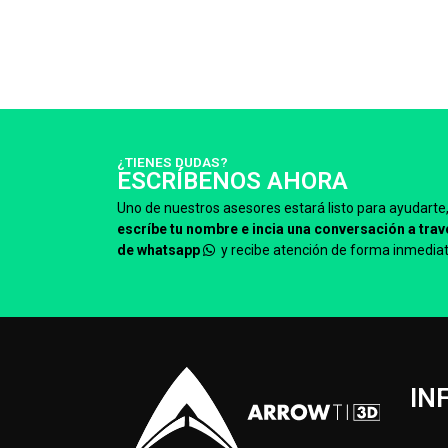
¿TIENES DUDAS?
ESCRÍBENOS AHORA
Uno de nuestros asesores estará listo para ayudarte
escríbe tu nombre e incia una conversación a trav
de whatsapp
y recibe atención de forma inmediat
IN