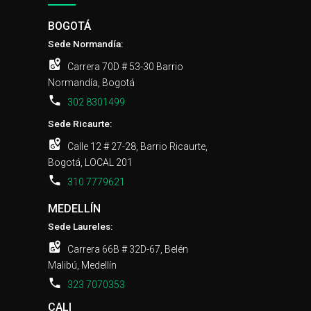
BOGOTÁ
Sede Normandía:
Carrera 70D # 53-30 Barrio
Normandía, Bogotá
302 8301499
Sede Ricaurte:
Calle 12 # 27-28, Barrio Ricaurte,
Bogotá, LOCAL 201
310 7779621
MEDELLÍN
Sede Laureles:
Carrera 66B # 32D-67, Belén
Malibú, Medellín
323 7070353
CALI