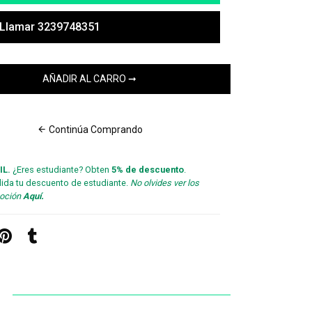
Llamar 3239748351
Continúa Comprando
IL.
¿Eres estudiante? Obten
5% de descuento
.
lida tu descuento de estudiante.
No olvides ver los
moción
Aquí.