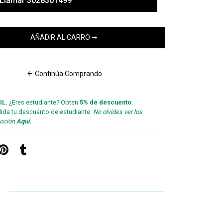
Llamar 3028301499
Continúa Comprando
IL.
¿Eres estudiante? Obten
5% de descuento
.
lida tu descuento de estudiante.
No olvides ver los
moción
Aquí.