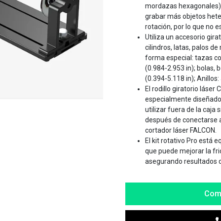
mordazas hexagonales) 
grabar más objetos heter
rotación, por lo que no e
Utiliza un accesorio gira
cilindros, latas, palos d
forma especial: tazas con
(0.984-2.953 in); bolas, 
(0.394-5.118 in); Anillos:
El rodillo giratorio láser
especialmente diseñado
utilizar fuera de la caja
después de conectarse a
cortador láser FALCON.
El kit rotativo Pro está
que puede mejorar la fric
asegurando resultados d
Com