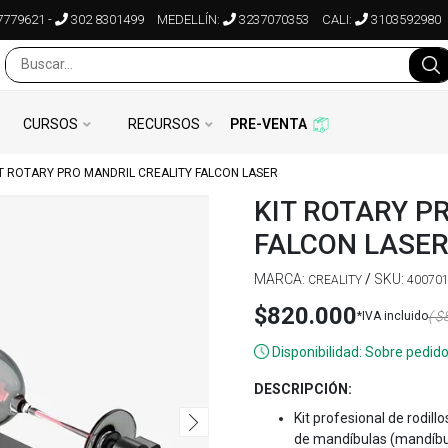
7779621
-
302 8301499
MEDELLÍN:
3237070353
CALI:
3103592980
CURSOS
RECURSOS
PRE-VENTA
IT ROTARY PRO MANDRIL CREALITY FALCON LASER
KIT ROTARY P
FALCON LASE
MARCA:
/
SKU:
CREALITY
40070
$820.000
( $
*IVA incluido
Disponibilidad: Sobre pedido
DESCRIPCIÓN:
Kit profesional de rodill
de mandíbulas (mandíbul