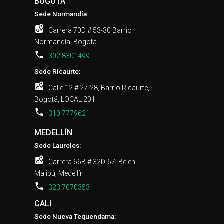
BOGOTÁ
Sede Normandía:
Carrera 70D # 53-30 Barrio
Normandía, Bogotá
302 8301499
Sede Ricaurte:
Calle 12 # 27-28, Barrio Ricaurte,
Bogotá, LOCAL 201
310 7779621
MEDELLÍN
Sede Laureles:
Carrera 66B # 32D-67, Belén
Malibú, Medellín
323 7070353
CALI
Sede Nueva Tequendama: