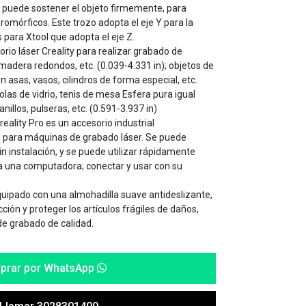
puede sostener el objeto firmemente, para
omórficos. Este trozo adopta el eje Y para la
s para Xtool que adopta el eje Z.
torio láser Creality para realizar grabado de
e madera redondos, etc. (0.039-4.331 in); objetos de
 asas, vasos, cilindros de forma especial, etc.
bolas de vidrio, tenis de mesa Esfera pura igual
 anillos, pulseras, etc. (0.591-3.937 in)
 Creality Pro es un accesorio industrial
 para máquinas de grabado láser. Se puede
 sin instalación, y se puede utilizar rápidamente
 una computadora; conectar y usar con su
 equipado con una almohadilla suave antideslizante,
ción y proteger los artículos frágiles de daños,
e grabado de calidad.
prar por WhatsApp