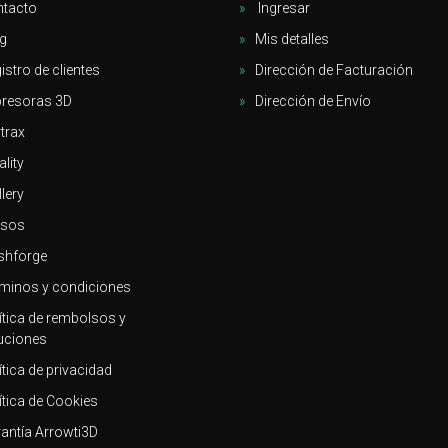
tacto
Ingresar
g
Mis detalles
istro de clientes
Dirección de Facturación
resoras 3D
Dirección de Envío
trax
ality
llery
rsos
shforge
minos y condiciones
ítica de rembolsos y
uciones
ítica de privacidad
ítica de Cookies
antía Arrowti3D