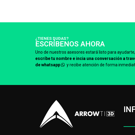
¿TIENES DUDAS?
ESCRÍBENOS AHORA
Uno de nuestros asesores estará listo para ayudarte
escríbe tu nombre e incia una conversación a trav
de whatsapp
y recibe atención de forma inmediat
IN