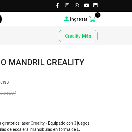
0
Ingresar
Creality
Más
RO MANDRIL CREALITY
R
10180
870.000 )
.
os giratorios láser Creality - Equipado con 3 juegos
as de escalera, mandíbulas en forma de L,