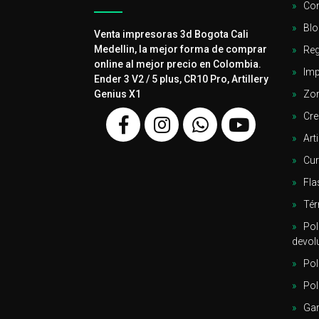
Con
Blo
Venta impresoras 3d Bogota Cali
Medellin, la mejor forma de comprar
Reg
online al mejor precio en Colombia.
Imp
Ender 3 V2 / 5 plus, CR10 Pro, Artillery
Genius X1
Zor
Cre
Arti
Cu
Fla
Tér
Pol
devol
Pol
Pol
Gar