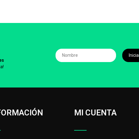
,
Inic
es
a!
FORMACIÓN
MI CUENTA