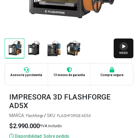
VIDEO
Asesoría y postventa
13 meses de garantía
Compra segura
IMPRESORA 3D FLASHFORGE
AD5X
MARCA:
/
SKU:
Flashforge
FLASHFORGE-AD5X
$2.990.000
*IVA incluido
Disponibilidad: Sobre pedido.