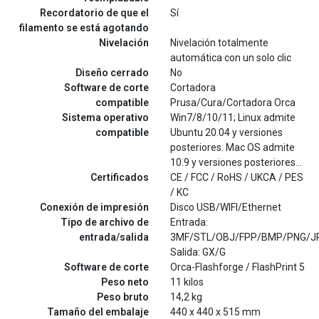
Recordatorio de que el
Sí
filamento se está agotando
Nivelación
Nivelación totalmente
automática con un solo clic
Diseño cerrado
No
Software de corte
Cortadora
compatible
Prusa/Cura/Cortadora Orca
Sistema operativo
Win7/8/10/11; Linux admite
compatible
Ubuntu 20.04 y versiones
posteriores. Mac OS admite
10.9 y versiones posteriores...
Certificados
CE / FCC / RoHS / UKCA / PES
/ KC
Conexión de impresión
Disco USB/WIFI/Ethernet
Tipo de archivo de
Entrada:
entrada/salida
3MF/STL/OBJ/FPP/BMP/PNG/J
Salida: GX/G
Software de corte
Orca-Flashforge / FlashPrint 5
Peso neto
11 kilos
Peso bruto
14,2 kg
Tamaño del embalaje
440 x 440 x 515 mm