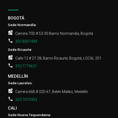
BOGOTÁ
Sede Normandía:
Carrera 70D # 53-30 Barrio Normandía, Bogotá
302 8301499
Sede Ricaurte:
Calle 12 # 27-28, Barrio Ricaurte, Bogotá, LOCAL 201
310 7779621
MEDELLÍN
Sede Laureles:
Carrera 66B # 32D-67, Belén Malibú, Medellín
323 7070353
CALI
Sede Nueva Tequendama: