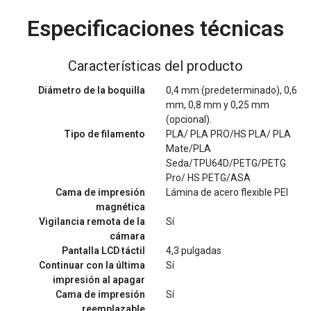
Especificaciones técnicas
Características del producto
Diámetro de la boquilla
0,4 mm (predeterminado), 0,6
mm, 0,8 mm y 0,25 mm
(opcional).
Tipo de filamento
PLA/ PLA PRO/HS PLA/ PLA
Mate/PLA
Seda/TPU64D/PETG/PETG
Pro/ HS PETG/ASA
Cama de impresión
Lámina de acero flexible PEI
magnética
Vigilancia remota de la
Sí
cámara
Pantalla LCD táctil
4,3 pulgadas
Continuar con la última
Sí
impresión al apagar
Cama de impresión
Sí
reemplazable