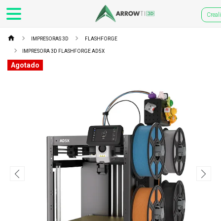
Creal
IMPRESORAS 3D
FLASHFORGE
IMPRESORA 3D FLASHFORGE AD5X
Agotado