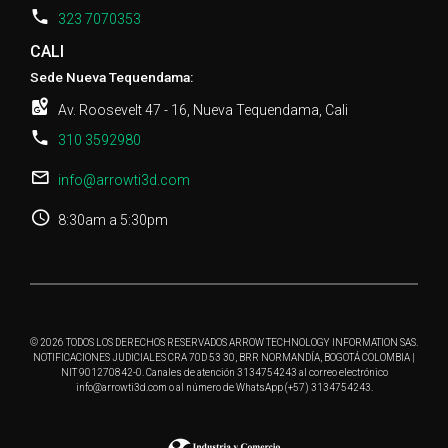
323 7070353
CALI
Sede Nueva Tequendama:
Av. Roosevelt 47 - 16, Nueva Tequendama, Cali
310 3592980
info@arrowti3d.com
8:30am a 5:30pm
© 2026 TODOS LOS DERECHOS RESERVADOS ARROW TECHNOLOGY INFORMATION SAS.
NOTIFICACIONES JUDICIALES CRA 70D 53 30, BRR NORMANDÍA, BOGOTÁ COLOMBIA |
NIT 901270842-0. Canales de atención 3134754243 al correo electrónico
info@arrowti3d.com o al número de WhatsApp (+57) 3134754243.