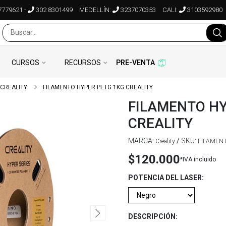
7779621
-
302 8301499
MEDELLÍN:
3237070353
CALI:
3103592980
CURSOS
RECURSOS
PRE-VENTA
CREALITY
FILAMENTO HYPER PETG 1KG CREALITY
FILAMENTO HY
CREALITY
MARCA:
/
SKU:
Creality
FILAMENT
$120.000
*IVA incluido
POTENCIA DEL LASER:
DESCRIPCIÓN: