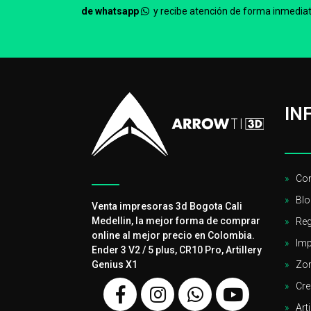
de whatsapp
y recibe atención de forma inmediat
IN
Con
Blo
Venta impresoras 3d Bogota Cali
Medellin, la mejor forma de comprar
Reg
online al mejor precio en Colombia.
Imp
Ender 3 V2 / 5 plus, CR10 Pro, Artillery
Genius X1
Zor
Cre
Arti