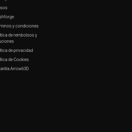
rsos
shforge
minos y condiciones
ítica de rembolsos y
uciones
ítica de privacidad
ítica de Cookies
antía Arrowti3D