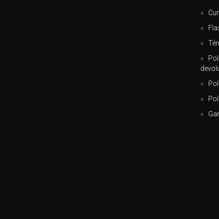
Cu
Fla
Tér
Pol
devol
Pol
Pol
Gar