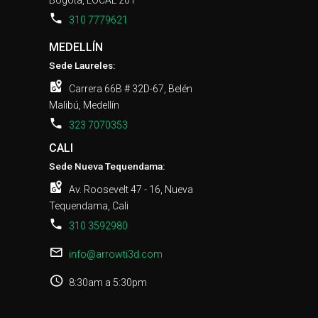
Bogotá, LOCAL 201
310 7779621
MEDELLÍN
Sede Laureles:
Carrera 66B # 32D-67, Belén
Malibú, Medellín
323 7070353
CALI
Sede Nueva Tequendama:
Av. Roosevelt 47 - 16, Nueva
Tequendama, Cali
310 3592980
info@arrowti3d.com
8:30am a 5:30pm