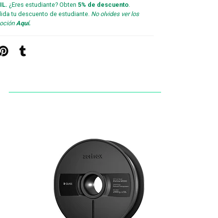
IL.
¿Eres estudiante? Obten
5% de descuento
.
lida tu descuento de estudiante.
No olvides ver los
moción
Aquí.