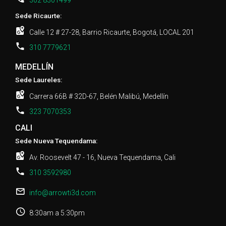
Sede Ricaurte:
Calle 12 # 27-28, Barrio Ricaurte, Bogotá, LOCAL 201
310 7779621
MEDELLÍN
Sede Laureles:
Carrera 66B # 32D-67, Belén Malibú, Medellín
323 7070353
CALI
Sede Nueva Tequendama:
Av. Roosevelt 47 - 16, Nueva Tequendama, Cali
310 3592980
info@arrowti3d.com
8:30am a 5:30pm