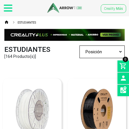
Creality
Más
ESTUDIANTES
ESTUDIANTES
[164 Producto(s)]
0
INGRE
SEDES