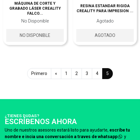
MÁQUINA DE CORTE Y
RESINA ESTANDAR RIGIDA
GRABADO LÁSER CREALITY
CREALITY PARA IMPRESION ...
FALCO...
No Disponible
Agotado
NO DISPONIBLE
AGOTADO
Primero
«
1
2
3
4
5
¿TIENES DUDAS?
ESCRÍBENOS AHORA
Uno de nuestros asesores estará listo para ayudarte,
escríbe tu
nombre e incia una conversación a traves de whatsapp
y