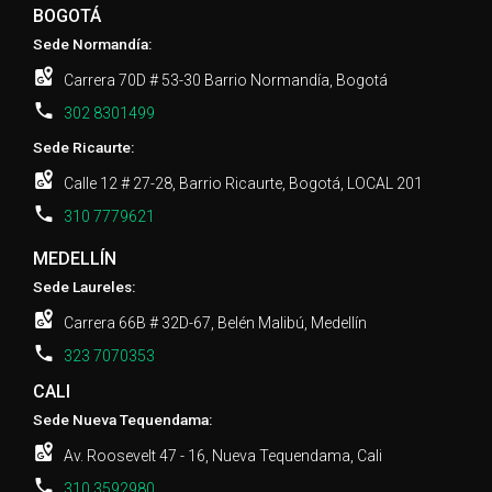
BOGOTÁ
Sede Normandía:
Carrera 70D # 53-30 Barrio Normandía, Bogotá
302 8301499
Sede Ricaurte:
Calle 12 # 27-28, Barrio Ricaurte, Bogotá, LOCAL 201
310 7779621
MEDELLÍN
Sede Laureles:
Carrera 66B # 32D-67, Belén Malibú, Medellín
323 7070353
CALI
Sede Nueva Tequendama:
Av. Roosevelt 47 - 16, Nueva Tequendama, Cali
310 3592980